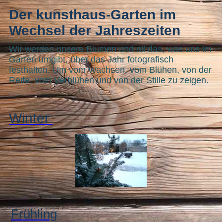
Der kunsthaus-Garten im
Wechsel der Jahreszeiten
Wir werden unsere Blumen und all das, was uns im
Garten umgibt, über das Jahr fotografisch
festhalten. Um vom Wachsen, vom Blühen, von der
Reife, vom Verblühen und von der Stille zu zeigen.
Winter
Frühli
ng