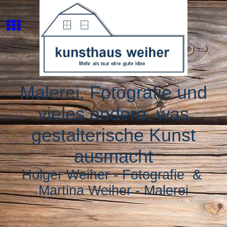
Malerei, Fotografie und
vieles andere, was
gestalterische Kunst
ausmacht
Holger Weiher - Fotografie &
Martina Weiher - Malerei